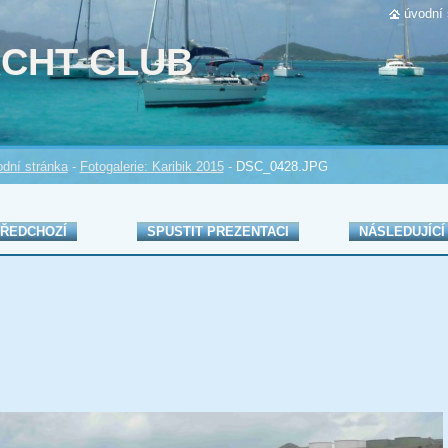
úvodní 
ACHT CLUB
dní stránka
-
Fotogalerie: Karibik 2015
-
DSC_0428.JPG
ŘEDCHOZÍ
SPUSTIT PREZENTACI
NÁSLEDUJÍCÍ