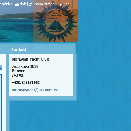
stránka
|
tisk
|
mapa stránek
|
rss
Kontakt
Moravian Yacht Club
Jiráskova 1088
Bílovec
743 01
+420.737171962
moravaya
cht@sezn
am.cz