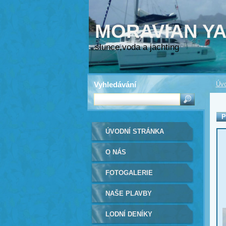
MORAVIAN Y
slunce,voda a jachting
Vyhledávání
Úvo
P
ÚVODNÍ STRÁNKA
O NÁS
FOTOGALERIE
NAŠE PLAVBY
LODNÍ DENÍKY