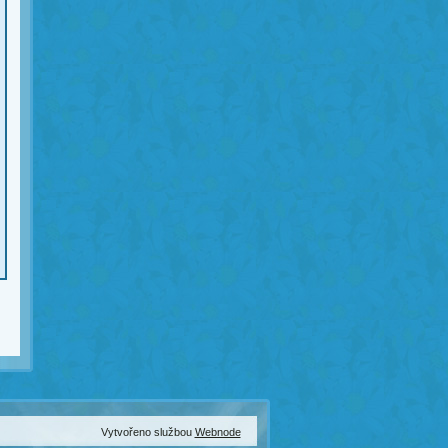
Vytvořeno službou
Webnode