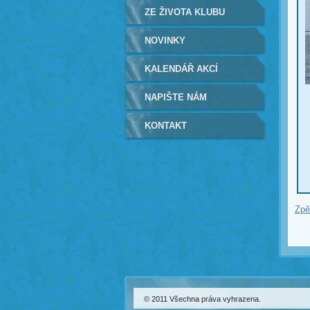
ZE ŽIVOTA KLUBU
NOVINKY
KALENDÁŘ AKCÍ
NAPIŠTE NÁM
KONTAKT
Zpě
© 2011 Všechna práva vyhrazena.