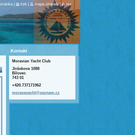
stránka
|
tisk
|
mapa stránek
|
rss
Kontakt
Moravian Yacht Club
Jiráskova 1088
Bílovec
743 01
+420.737171962
moravaya
cht@sezn
am.cz