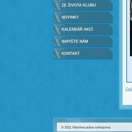
ZE ŽIVOTA KLUBU
NOVINKY
KALENDÁŘ AKCÍ
NAPIŠTE NÁM
KONTAKT
Zpě
© 2011 Všechna práva vyhrazena.