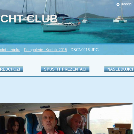
úvodní 
ACHT CLUB
dní stránka
-
Fotogalerie: Karibik 2015
-
DSCN0216.JPG
ŘEDCHOZÍ
SPUSTIT PREZENTACI
NÁSLEDUJÍCÍ