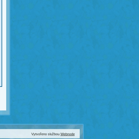
Vytvořeno službou
Webnode