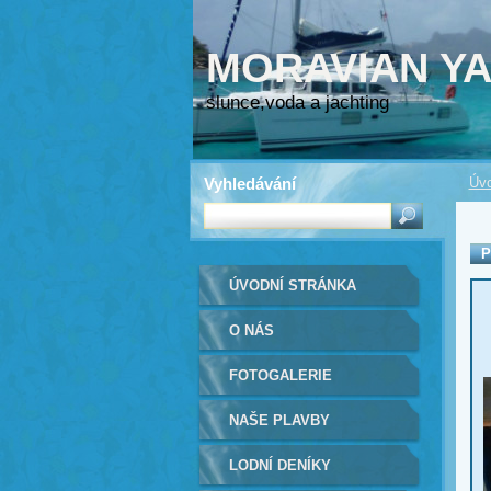
MORAVIAN Y
slunce,voda a jachting
Vyhledávání
Úvo
P
ÚVODNÍ STRÁNKA
O NÁS
FOTOGALERIE
NAŠE PLAVBY
LODNÍ DENÍKY