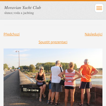
Moravian Yacht Club
slunce,voda a jachting
Předchozí
Následující
Spustit prezentaci