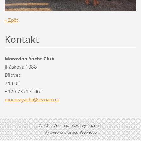
« Zpět
Kontakt
Moravian Yacht Club
Jiráskova 1088
Bílovec
743 01
+420.737171962
moravaya
cht@sezn
am.cz
© 2011 Všechna práva vyhrazena.
Vytvořeno službou
Webnode