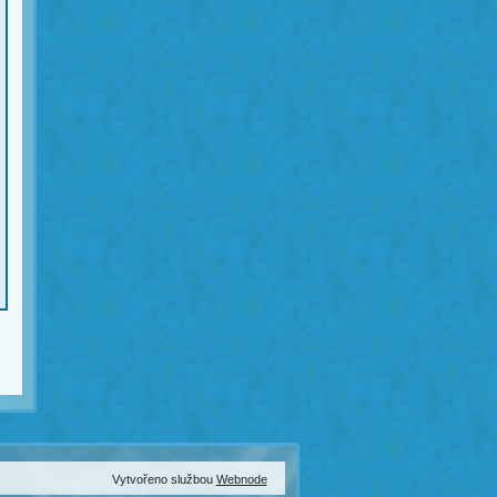
Vytvořeno službou
Webnode