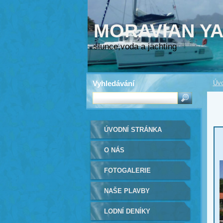
MORAVIAN Y
slunce,voda a jachting
Vyhledávání
Úvo
ÚVODNÍ STRÁNKA
O NÁS
FOTOGALERIE
NAŠE PLAVBY
LODNÍ DENÍKY