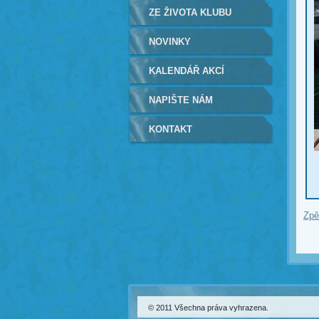
ZE ŽIVOTA KLUBU
NOVINKY
KALENDÁŘ AKCÍ
NAPIŠTE NÁM
KONTAKT
Zpě
© 2011 Všechna práva vyhrazena.