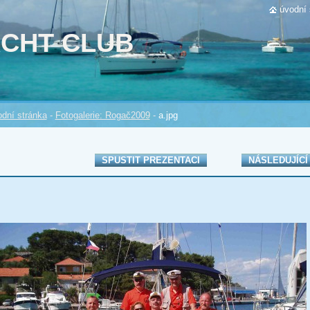
úvodní 
ACHT CLUB
dní stránka
-
Fotogalerie: Rogač2009
-
a.jpg
SPUSTIT PREZENTACI
NÁSLEDUJÍCÍ