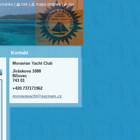
stránka
|
tisk
|
mapa stránek
|
rss
Kontakt
Moravian Yacht Club
Jiráskova 1088
Bílovec
743 01
+420.737171962
moravaya
cht@sezn
am.cz