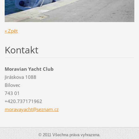
« Zpět
Kontakt
Moravian Yacht Club
Jiráskova 1088
Bílovec
743 01
+420.737171962
moravaya
cht@sezn
am.cz
© 2011 Všechna práva vyhrazena.