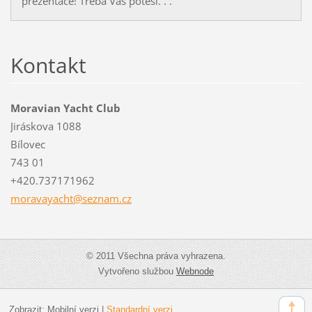
prezentace! Třeba Vás potěší. . .
Kontakt
Moravian Yacht Club
Jiráskova 1088
Bílovec
743 01
+420.737171962
moravaya
cht@sezn
am.cz
© 2011 Všechna práva vyhrazena.
Vytvořeno službou
Webnode
Zobrazit:
Mobilní verzi
|
Standardní verzi