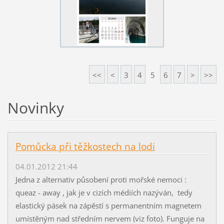
<<
<
3
4
5
6
7
>
>>
Novinky
Pomůcka při těžkostech na lodi
04.01.2012 21:44
Jedna z alternativ působení proti mořské nemoci :
queaz - away , jak je v cizích médiích nazýván, tedy
elastický pásek na zápěstí s permanentním magnetem
umístěným nad středním nervem (viz foto). Funguje na