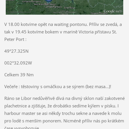
V 18.00 kotvíme opět na waiting pontonu. Příliv se zvedá, a
tak v 19.45 kotvíme bokem v marině Victoria přístavu St.
Peter Port :
49°27.325N
002°32.092W
Celkem 39 Nm
Večeře : těstoviny s omáčkou a se sýrem (bez masa…)!
Ráno se Libor nedůvěřivě dívá na divný sklon naší zakotvené
plachetnice a zjišťuje, že drobátko sedíme kýlem v písku. I
harbour master se asi někdy trochu sekne a navede k molu
pro lodě s menším ponorem. Nicméně příliv nás po krátkém
čase vysvobozuje.