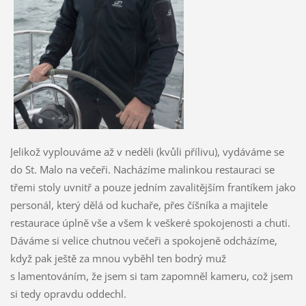
Jelikož vyplouváme až v neděli (kvůli přílivu), vydáváme se
do St. Malo na večeři. Nacházíme malinkou restauraci se
třemi stoly uvnitř a pouze jedním zavalitějším frantíkem jako
personál, který dělá od kuchaře, přes číšníka a majitele
restaurace úplně vše a všem k veškeré spokojenosti a chuti.
Dáváme si velice chutnou večeři a spokojeně odcházíme,
když pak ještě za mnou vyběhl ten bodrý muž
s lamentováním, že jsem si tam zapomněl kameru, což jsem
si tedy opravdu oddechl.