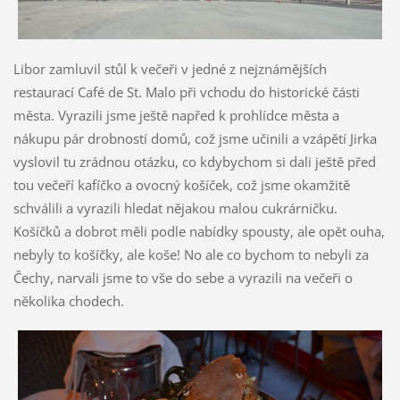
Libor zamluvil stůl k večeři v jedné z nejznámějších
restaurací Café de St. Malo při vchodu do historické části
města. Vyrazili jsme ještě napřed k prohlídce města a
nákupu pár drobností domů, což jsme učinili a vzápětí Jirka
vyslovil tu zrádnou otázku, co kdybychom si dali ještě před
tou večeří kafíčko a ovocný košíček, což jsme okamžitě
schválili a vyrazili hledat nějakou malou cukrárničku.
Košíčků a dobrot měli podle nabídky spousty, ale opět ouha,
nebyly to košíčky, ale koše! No ale co bychom to nebyli za
Čechy, narvali jsme to vše do sebe a vyrazili na večeři o
několika chodech.