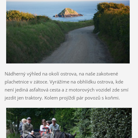
Nádherný výhled na okolí ostrova, na naše zakotvené
plachetnice v zátoce. Vyrážíme na obhlídku ostrova, kde
není jediná asfaltová cesta a z motorových vozidel zde smí
jezdit jen traktory. Kolem projíždí pár povozů s koňmi.