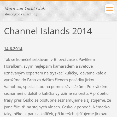
Moravian Yacht Club
slunce,voda a jachting
Channel Islands 2014
14.6.2014
Tak se konečně setkávám v Bílovci zase s Pavlíkem
Horálkem, svým nejlepším kamarádem a světově
uznávaným expertem na tryskací kuličky, dáváme kafe a
vyrážíme do Brna za dalším členem posádky Jirkou
Valnohou, specialistou na pomoc závislákům. Po krátkém
seznámení u dalšího kafíčka vyrážíme na cestu. V průběhu
trasy přes Česko se postupně seznamujeme a zjišťujeme, že
jsme fšici tři na stejných vlnách. Česko v pohodě, Německo
taky, několik pauz a kafíček, při kterých zjišťujeme Jirkovu