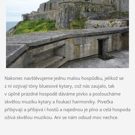
Nakonec navštěvujeme jednu malou hospůdku, jelikož se
z ní ozývají tóny bluesové kytary, což nás zaujalo, tak
v úplně prázdné hospodě dáváme pivko a posloucháme
skvělou muziku kytary a foukací harmoniky. Pivečka
přibývají a přibývá i hostů a najednou je plno a celá hospoda
ožívá skvělou muzikou. Ani se nám odsud moc nechce.