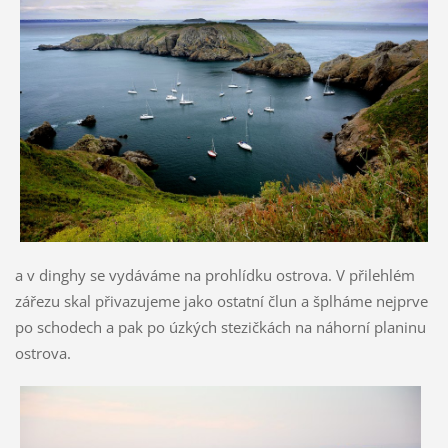
a v dinghy se vydáváme na prohlídku ostrova. V přilehlém
zářezu skal přivazujeme jako ostatní člun a šplháme nejprve
po schodech a pak po úzkých stezičkách na náhorní planinu
ostrova.