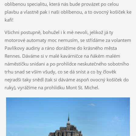
oblíbenou specialitu, která nás bude provázet po celou
plavbu a vlastně pak i naši oblíbenou, a to ovocný košíček ke
kafi!
Všichni postupně, bohužel i k mé nevoli, jelikož já ty
motorové automaty moc nemusím, se střídáme za volantem
Pavlíkovy audiny a ráno dorážíme do krásného města
Rennes. Dáváme si v malé kavárničce na ňákém malém
náměstíčku snídani a po prohlídce neskutečného sobotního
trhu snad se vším všudy, co se dá sníst a co by člověk
nejradši taky snědl (tak si dáváme aspoň ovocný košíček do
ruky), vyrážíme na prohlídku Mont St. Michel.