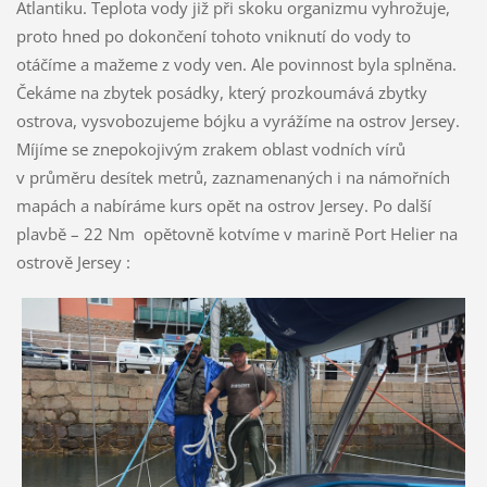
Atlantiku. Teplota vody již při skoku organizmu vyhrožuje,
proto hned po dokončení tohoto vniknutí do vody to
otáčíme a mažeme z vody ven. Ale povinnost byla splněna.
Čekáme na zbytek posádky, který prozkoumává zbytky
ostrova, vysvobozujeme bójku a vyrážíme na ostrov Jersey.
Míjíme se znepokojivým zrakem oblast vodních vírů
v průměru desítek metrů, zaznamenaných i na námořních
mapách a nabíráme kurs opět na ostrov Jersey. Po další
plavbě – 22 Nm opětovně kotvíme v marině Port Helier na
ostrově Jersey :