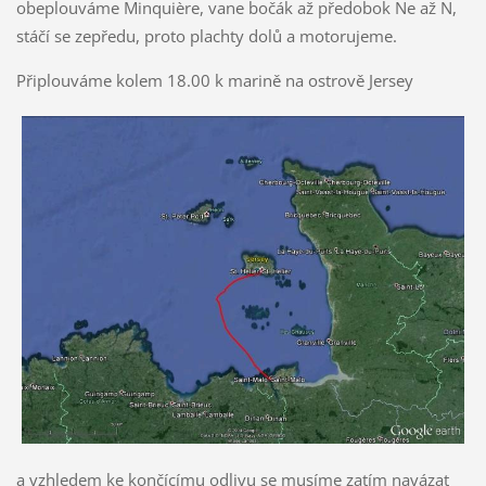
obeplouváme Minquière, vane bočák až předobok Ne až N,
stáčí se zepředu, proto plachty dolů a motorujeme.
Připlouváme kolem 18.00 k marině na ostrově Jersey
a vzhledem ke končícímu odlivu se musíme zatím navázat