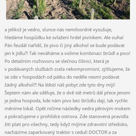
a jelikož je vedro, slunce nás nemilosrdně vysušuje,
hledáme hospůdku ke svlažení hrdel pivínkem. Ale ouha!
Pán feudál nařídil, že pivo či jiný alkohol se bude podávat
jen k jídlu?! Tak neváháme a volíme kombinaci štrůdl a pivo!
Po detailním rozhovoru se slečnou číšnicí, která je
v podávaných službách zcela nekompromisní, zjišťujeme, že
se zde v hospodách od pátku do neděle nesmí podávat
žádný alkohol?! Na štěstí náš pobyt zde tyto dny míjí!
Šeptem nám ale sděluje, že o dvě stě metrů dál přece jenom
je jedna hospoda, kde nám pivo bez štrůdlu dají, tak rychle
měníme lokál. Opět ničíme následky vedra pěnivým mokem
a pokračujeme v prohlídce ostrova. Zde stanovená pravidla
žití platí pro všechny, tedy když míjíme zdravotní středisko,
nacházíme zaparkovaný traktor s cedulí DOCTOR a za