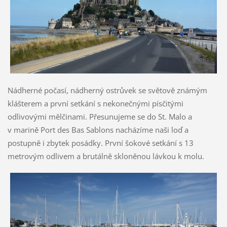
Nádherné počasí, nádherný ostrůvek se světově známým
klášterem a první setkání s nekonečnými písčitými
odlivovými mělčinami. Přesunujeme se do St. Malo a
v marině Port des Bas Sablons nacházíme naši loď a
postupně i zbytek posádky. První šokové setkání s 13
metrovým odlivem a brutálně skloněnou lávkou k molu.