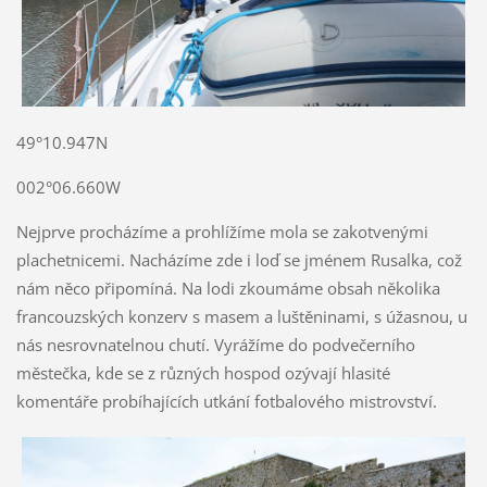
49°10.947N
002°06.660W
Nejprve procházíme a prohlížíme mola se zakotvenými
plachetnicemi. Nacházíme zde i loď se jménem Rusalka, což
nám něco připomíná. Na lodi zkoumáme obsah několika
francouzských konzerv s masem a luštěninami, s úžasnou, u
nás nesrovnatelnou chutí. Vyrážíme do podvečerního
městečka, kde se z různých hospod ozývají hlasité
komentáře probíhajících utkání fotbalového mistrovství.