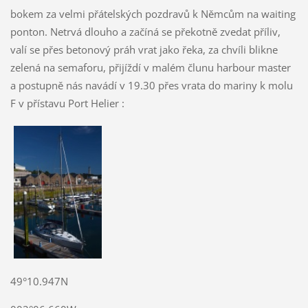
bokem za velmi přátelských pozdravů k Němcům na waiting
ponton. Netrvá dlouho a začíná se překotně zvedat příliv,
valí se přes betonový práh vrat jako řeka, za chvíli blikne
zelená na semaforu, přijíždí v malém člunu harbour master
a postupně nás navádí v 19.30 přes vrata do mariny k molu
F v přístavu Port Helier :
49°10.947N