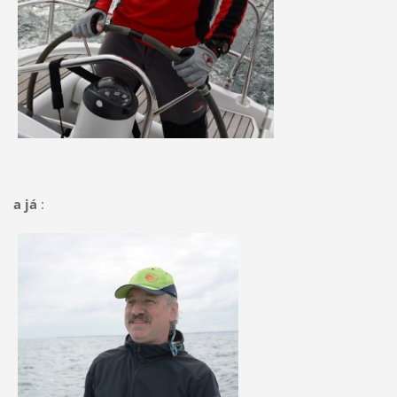
a já
: