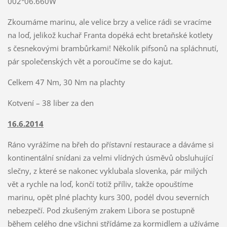
002°06.660W
Zkoumáme marinu, ale velice brzy a velice rádi se vracíme
na loď, jelikož kuchař Franta dopéká echt bretaňské kotlety
s česnekovými brambůrkami! Několik pifsonů na spláchnutí,
pár společenských vět a poroučíme se do kajut.
Celkem 47 Nm, 30 Nm na plachty
Kotvení – 38 liber za den
16.6.2014
Ráno vyrážíme na břeh do přístavní restaurace a dáváme si
kontinentální snídani za velmi vlídných úsměvů obsluhující
slečny, z které se nakonec vyklubala slovenka, pár milých
vět a rychle na loď, končí totiž příliv, takže opouštíme
marinu, opět plné plachty kurs 300, podél dvou severních
nebezpečí. Pod zkušeným zrakem Libora se postupně
během celého dne všichni střídáme za kormidlem a užíváme