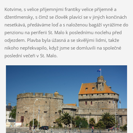
Kotvíme, s velice příjemnými frantíky velice příjemně a
džentlmensky, s čímž se člověk plavící se v jiných končinách
nesetkává, předáváme loď a s naloženou bagáží vyrážíme do
penzionu na periferii St. Malo k poslednímu noclehu před
odjezdem. Plavba byla úžasná a se skvělými lidmi, takže
nikoho nepřekvapilo, když jsme se domluvili na společné
poslední večeři v St. Malo.