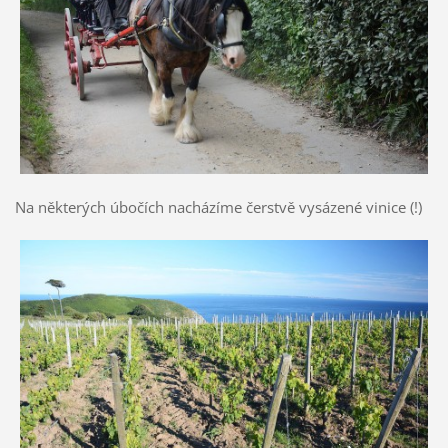
Na některých úbočích nacházíme čerstvě vysázené vinice (!)